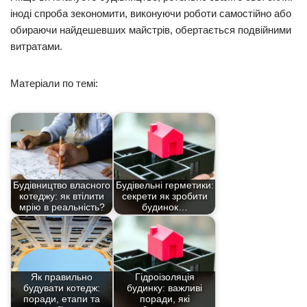
іноді спроба зекономити, виконуючи роботи самостійно або
обираючи найдешевших майстрів, обертається подвійними
витратами.
Матеріали по темі:
Будівництво власного
Будівельні герметики:
котеджу: як втілити
секрети як зробити
мрію в реальність?
будинок…
Як правильно
Гідроізоляція
будувати котедж:
будинку: важливі
поради, етапи та
поради, які