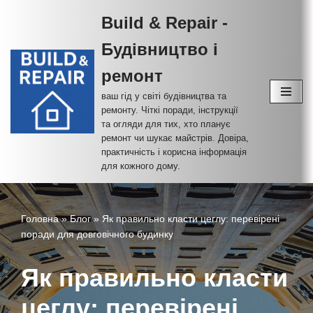
Build & Repair -
Перейти
Будівництво і
до
вмісту
ремонт
ваш гід у світі будівництва та
ремонту. Чіткі поради, інструкції
та огляди для тих, хто планує
ремонт чи шукає майстрів. Довіра,
практичність і корисна інформація
для кожного дому.
Головна
»
Блог
»
Як правильно класти цеглу: перевірені
поради для довговічного будинку
Як правильно класти
цеглу: перевірені