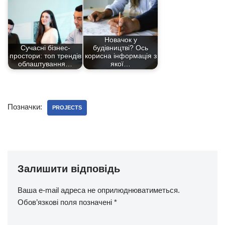
Новачок у
Сучасні бізнес-
будівництві? Ось
простори: топ трендів
корисна інформація з
облаштування…
якої…
Позначки:
PROJECTS
Залишити відповідь
Ваша e-mail адреса не оприлюднюватиметься.
Обов’язкові поля позначені
*