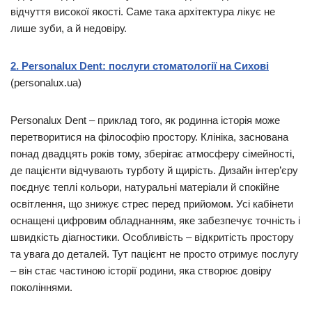
відчуття високої якості. Саме така архітектура лікує не
лише зуби, а й недовіру.
2. Personalux Dent: послуги стоматології на Сихові
(personalux.ua)
Personalux Dent – приклад того, як родинна історія може
перетворитися на філософію простору. Клініка, заснована
понад двадцять років тому, зберігає атмосферу сімейності,
де пацієнти відчувають турботу й щирість. Дизайн інтер’єру
поєднує теплі кольори, натуральні матеріали й спокійне
освітлення, що знижує стрес перед прийомом. Усі кабінети
оснащені цифровим обладнанням, яке забезпечує точність і
швидкість діагностики. Особливість – відкритість простору
та увага до деталей. Тут пацієнт не просто отримує послугу
– він стає частиною історії родини, яка створює довіру
поколіннями.