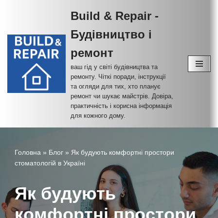
Build & Repair -
Перейти
Будівництво і
до
вмісту
ремонт
ваш гід у світі будівництва та
ремонту. Чіткі поради, інструкції
та огляди для тих, хто планує
ремонт чи шукає майстрів. Довіра,
практичність і корисна інформація
для кожного дому.
Головна
»
Блог
»
Як будують комфортні простори
стоматологій в Україні
Як будують
комфортні простори