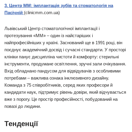
3. Центр ММ: імплантація зубів та стоматологія на
Пасічній
(clinicmm.com.ua)
Львівський Центр стоматологічної імплантації і
протезування «ММ» – один із найстаріших і
найпрофесійніших у країні. Заснований ще в 1991 році, він
поєднує академічний досвід і сучасні стандарти. У просторі
клініки панує дисципліна чистоти й комфорту: стерильні
інструменти, продумане освітлення, зручні зали очікування.
Вхід обладнано пандусом для відвідувачів з особливими
потребами – важлива ознака інклюзивного дизайну.
Команда з 75 співробітників, серед яких професори й
кандидати наук, підтримує рівень довіри, який відчувається
вже з порогу. Це простір професійності, побудований на
повазі до людини.
Тенденції