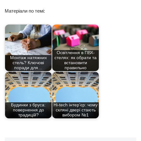
Матеріали по темі:
Освітлення в ПВХ-
Монтаж натяжних
стелях: як обрати та
стель? Ключові
встановити
поради для…
правильно
Будинки з бруса:
Hi-tech інтер’єр: чому
повернення до
скляні двері стають
традицій?
вибором №1