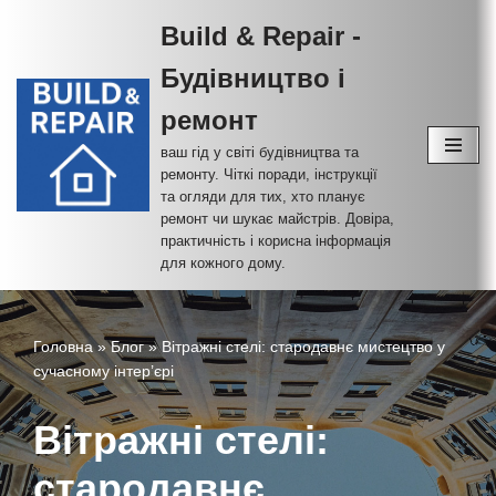
Build & Repair -
Перейти
Будівництво і
до
вмісту
ремонт
ваш гід у світі будівництва та
ремонту. Чіткі поради, інструкції
та огляди для тих, хто планує
ремонт чи шукає майстрів. Довіра,
практичність і корисна інформація
для кожного дому.
Головна
»
Блог
»
Вітражні стелі: стародавнє мистецтво у
сучасному інтер’єрі
Вітражні стелі:
стародавнє