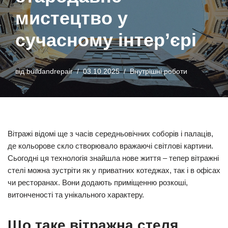
мистецтво у
сучасному інтер’єрі
від
buildandrepair
03.10.2025
Внутрішні роботи
Вітражі відомі ще з часів середньовічних соборів і палаців,
де кольорове скло створювало вражаючі світлові картини.
Сьогодні ця технологія знайшла нове життя – тепер вітражні
стелі можна зустріти як у приватних котеджах, так і в офісах
чи ресторанах. Вони додають приміщенню розкоші,
витонченості та унікального характеру.
Що таке вітражна стеля