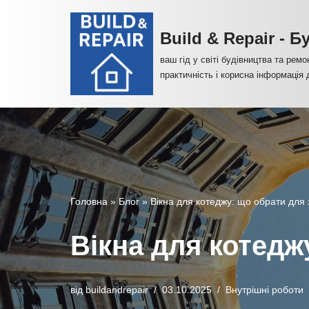
Build & Repair - 
Перейти
до
ваш гід у світі будівництва та ремо
вмісту
практичність і корисна інформація
Головна
»
Блог
»
Вікна для котеджу: що обрати для
Вікна для котедж
від
buildandrepair
03.10.2025
Внутрішні роботи