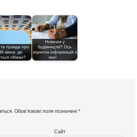
Новачок у
та правда про
будівництві? Ось
Х-вікна: де
корисна інформація з
ється обман?
якої…
еться.
Обов’язкові поля позначені
*
Сайт