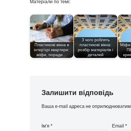
Матеріали по темі:
З чого роблять
Пластикові вікна в
пластикові вікна:
Міфи 
інтер’єрі квартири:
розбір матеріалів і
ПВ
міфи, поради…
деталей
кри
Залишити відповідь
Ваша e-mail адреса не оприлюднюватим
Ім'я
*
Email
*