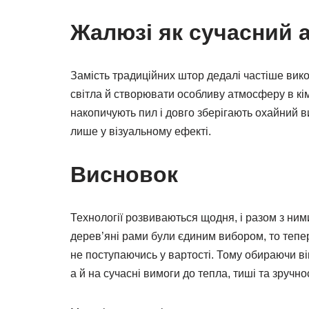
Жалюзі як сучасний 
Замість традиційних штор дедалі частіше вик
світла й створювати особливу атмосферу в кімн
накопичують пил і довго зберігають охайний в
лише у візуальному ефекті.
Висновок
Технології розвиваються щодня, і разом з ни
дерев’яні рами були єдиним вибором, то тепер
не поступаючись у вартості. Тому обираючи ві
а й на сучасні вимоги до тепла, тиші та зручнос