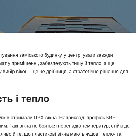
ування заміського будинку, у центрі уваги завжди
ат у приміщенні, забезпечують тишу й тепло, а ще
вибір вікон – це не дрібниця, а стратегічне рішення для
ть і тепло
еджів отримали ПВХ-вікна. Наприклад, профіль КВЕ
м. Такі вікна не бояться перепадів температур, стійкі до
ливо й те, що пластикові вікна мають чудові тепло- та