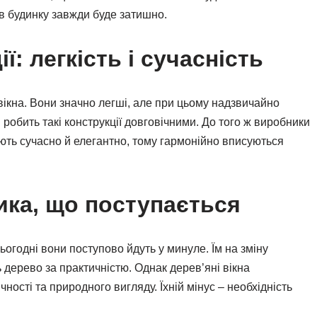
 в будинку завжди буде затишно.
ї: легкість і сучасність
ікна. Вони значно легші, але при цьому надзвичайно
ня робить такі конструкції довговічними. До того ж виробники
ють сучасно й елегантно, тому гармонійно вписуються
сика, що поступається
ьогодні вони поступово йдуть у минуле. Їм на зміну
дерево за практичністю. Однак дерев’яні вікна
ості та природного вигляду. Їхній мінус – необхідність