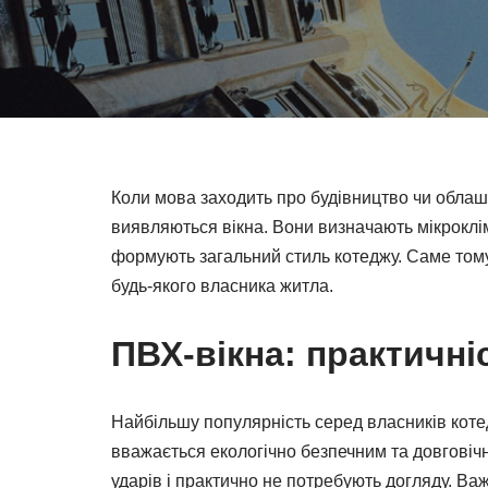
Коли мова заходить про будівництво чи облашт
виявляються вікна. Вони визначають мікроклім
формують загальний стиль котеджу. Саме тому 
будь-якого власника житла.
ПВХ-вікна: практичніс
Найбільшу популярність серед власників кот
вважається екологічно безпечним та довговічни
ударів і практично не потребують догляду. Важ