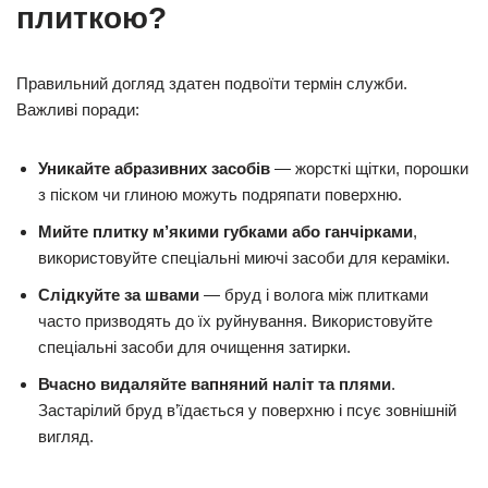
плиткою?
Правильний догляд здатен подвоїти термін служби.
Важливі поради:
Уникайте абразивних засобів
— жорсткі щітки, порошки
з піском чи глиною можуть подряпати поверхню.
Мийте плитку м’якими губками або ганчірками
,
використовуйте спеціальні миючі засоби для кераміки.
Слідкуйте за швами
— бруд і волога між плитками
часто призводять до їх руйнування. Використовуйте
спеціальні засоби для очищення затирки.
Вчасно видаляйте вапняний наліт та плями
.
Застарілий бруд в’їдається у поверхню і псує зовнішній
вигляд.