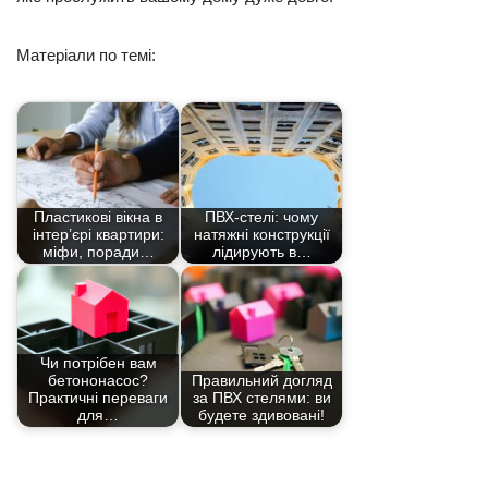
Матеріали по темі:
Пластикові вікна в
ПВХ-стелі: чому
інтер’єрі квартири:
натяжні конструкції
міфи, поради…
лідирують в…
Чи потрібен вам
бетононасос?
Правильний догляд
Практичні переваги
за ПВХ стелями: ви
для…
будете здивовані!