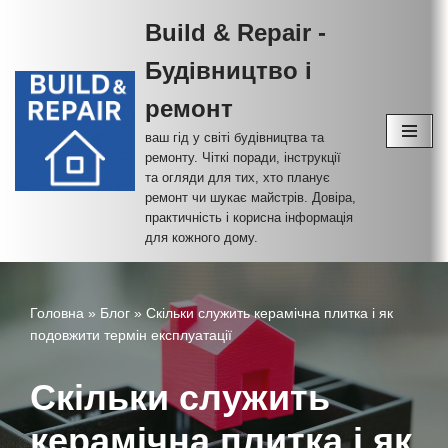
Build & Repair -
Перейти
Будівництво і
до
вмісту
ремонт
ваш гід у світі будівництва та
ремонту. Чіткі поради, інструкції
та огляди для тих, хто планує
ремонт чи шукає майстрів. Довіра,
практичність і корисна інформація
для кожного дому.
Головна
»
Блог
»
Скільки служить керамічна плитка і як
подовжити термін експлуатації
Скільки служить
керамічна плитка і як