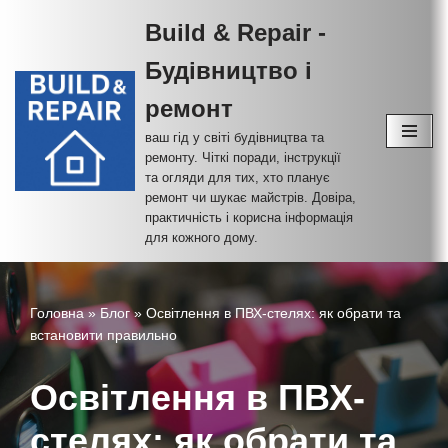
Build & Repair -
Перейти
Будівництво і
до
вмісту
ремонт
ваш гід у світі будівництва та
ремонту. Чіткі поради, інструкції
та огляди для тих, хто планує
ремонт чи шукає майстрів. Довіра,
практичність і корисна інформація
для кожного дому.
Головна
»
Блог
»
Освітлення в ПВХ-стелях: як обрати та
встановити правильно
Освітлення в ПВХ-
стелях: як обрати та