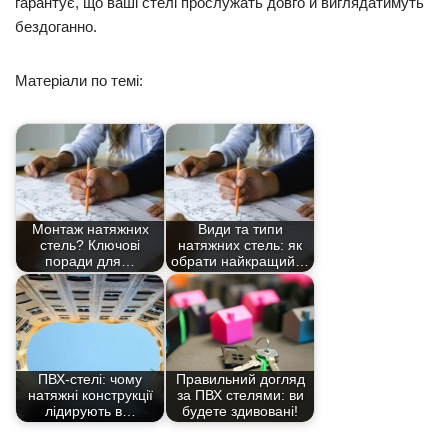
гарантує, що ваші стелі прослужать довго й виглядатимуть
бездоганно.
Матеріали по темі:
Монтаж натяжних
Види та типи
стель? Ключові
натяжних стель: як
поради для…
обрати найкращий…
ПВХ-стелі: чому
Правильний догляд
натяжні конструкції
за ПВХ стелями: ви
лідирують в…
будете здивовані!