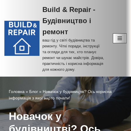
Build & Repair -
Перейти
Будівництво і
до
вмісту
ремонт
ваш гід у світі будівництва та
ремонту. Чіткі поради, інструкції
та огляди для тих, хто планує
ремонт чи шукає майстрів. Довіра,
практичність і корисна інформація
для кожного дому.
Головна
»
Блог
»
Новачок у будівництві? Ось корисна
інформація з якої варто почати!
Новачок у
будівництві? Ось