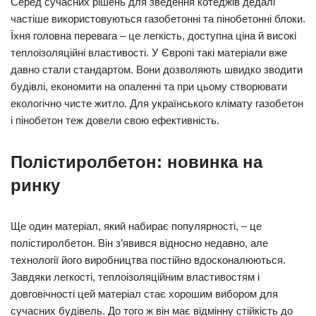
Серед сучасних рішень для зведення котеджів дедалі
частіше використовуються газобетонні та пінобетонні блоки.
Їхня головна перевага – це легкість, доступна ціна й високі
теплоізоляційні властивості. У Європі такі матеріали вже
давно стали стандартом. Вони дозволяють швидко зводити
будівлі, економити на опаленні та при цьому створювати
екологічно чисте житло. Для українського клімату газобетон
і пінобетон теж довели свою ефективність.
Полістиролбетон: новинка на
ринку
Ще один матеріал, який набирає популярності, – це
полістиролбетон. Він з’явився відносно недавно, але
технології його виробництва постійно вдосконалюються.
Завдяки легкості, теплоізоляційним властивостям і
довговічності цей матеріал стає хорошим вибором для
сучасних будівель. До того ж він має відмінну стійкість до