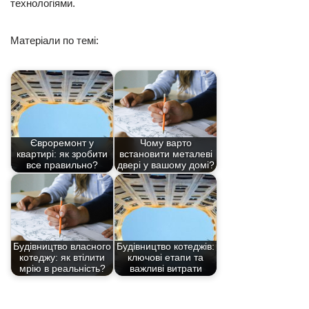
технологіями.
Матеріали по темі:
Євроремонт у
Чому варто
квартирі: як зробити
встановити металеві
все правильно?
двері у вашому домі?
Будівництво власного
Будівництво котеджів:
котеджу: як втілити
ключові етапи та
мрію в реальність?
важливі витрати