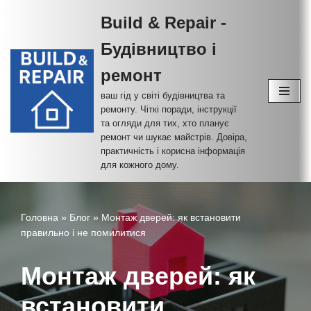
Build & Repair -
Перейти
Будівництво і
до
вмісту
ремонт
ваш гід у світі будівництва та
ремонту. Чіткі поради, інструкції
та огляди для тих, хто планує
ремонт чи шукає майстрів. Довіра,
практичність і корисна інформація
для кожного дому.
Головна
»
Блог
»
Монтаж дверей: як встановити
правильно і не помилитися
Монтаж дверей: як
встановити