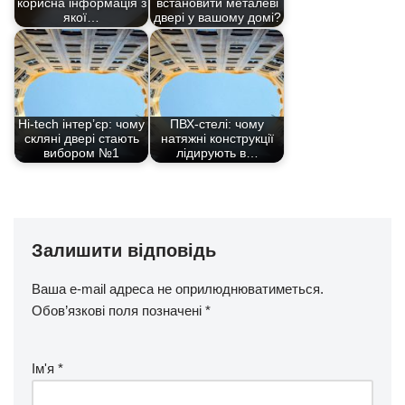
корисна інформація з
встановити металеві
якої…
двері у вашому домі?
Hi-tech інтер’єр: чому
ПВХ-стелі: чому
скляні двері стають
натяжні конструкції
вибором №1
лідирують в…
Залишити відповідь
Ваша e-mail адреса не оприлюднюватиметься.
Обов’язкові поля позначені
*
Ім'я
*