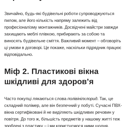
Звичайно, будь-які будівельні роботи супроводжуються
пилом, але його кількість напряму залежить від
професіоналізму монтажників. Досвідчені майстри завжди
захищають меблі плівкою, прибирають за собою та
виносять будівельне сміття. Важливий момент – обговоріть
ці умови в договорі. Це покаже, наскільки підрядник працює
відповідально.
Міф 2. Пластикові вікна
шкідливі для здоров’я
Часто покупці лякаються слова
полівінілхлорид
. Так, це
складний полімер, але він безпечний у побуті. Сучасні ПВХ-
вікна сертифіковані й не виділяють шкідливих речовин у
повітря. До того ж, більшість предметів у нашому житті теж
зроблені з пластику – і ми користуємося ними щодня.