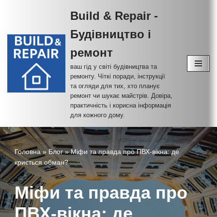
Build & Repair -
Перейти
Будівництво і
до
вмісту
ремонт
ваш гід у світі будівництва та
ремонту. Чіткі поради, інструкції
та огляди для тих, хто планує
ремонт чи шукає майстрів. Довіра,
практичність і корисна інформація
для кожного дому.
Головна
»
Блог
»
Міфи та правда про ПВХ-вікна: де
криється обман?
Міфи та правда про
ПВХ-вікна: де