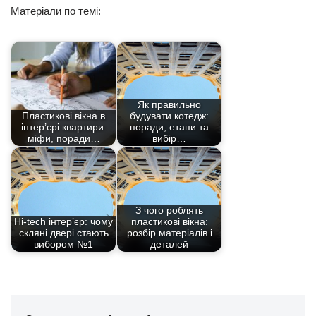
Матеріали по темі:
Як правильно
Пластикові вікна в
будувати котедж:
інтер’єрі квартири:
поради, етапи та
міфи, поради…
вибір…
З чого роблять
Hi-tech інтер’єр: чому
пластикові вікна:
скляні двері стають
розбір матеріалів і
вибором №1
деталей