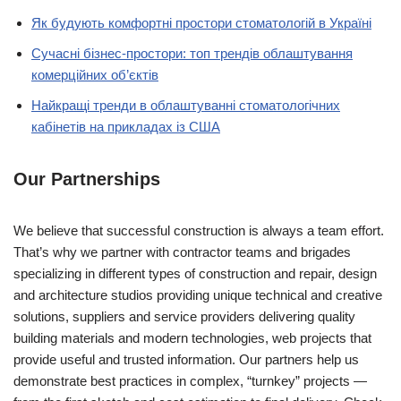
Як будують комфортні простори стоматологій в Україні
Сучасні бізнес-простори: топ трендів облаштування
комерційних об’єктів
Найкращі тренди в облаштуванні стоматологічних
кабінетів на прикладах із США
Our Partnerships
We believe that successful construction is always a team effort.
That’s why we partner with contractor teams and brigades
specializing in different types of construction and repair, design
and architecture studios providing unique technical and creative
solutions, suppliers and service providers delivering quality
building materials and modern technologies, web projects that
provide useful and trusted information. Our partners help us
demonstrate best practices in complex, “turnkey” projects —