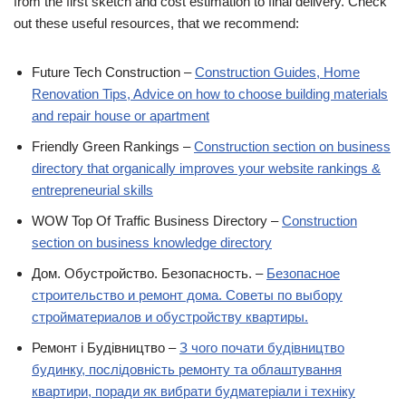
from the first sketch and cost estimation to final delivery. Check
out these useful resources, that we recommend:
Future Tech Construction –
Construction Guides, Home
Renovation Tips, Advice on how to choose building materials
and repair house or apartment
Friendly Green Rankings –
Construction section on business
directory that organically improves your website rankings &
entrepreneurial skills
WOW Top Of Traffic Business Directory –
Construction
section on business knowledge directory
Дом. Обустройство. Безопасность. –
Безопасное
строительство и ремонт дома. Советы по выбору
стройматериалов и обустройству квартиры.
Ремонт і Будівництво –
З чого почати будівництво
будинку, послідовність ремонту та облаштування
квартири, поради як вибрати будматеріали і техніку