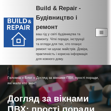
Build & Repair -
Перейти
Будівництво і
до
вмісту
ремонт
ваш гід у світі будівництва та
ремонту. Чіткі поради, інструкції
та огляди для тих, хто планує
ремонт чи шукає майстрів. Довіра,
практичність і корисна інформація
для кожного дому.
Головна
»
Блог
»
Догляд за вікнами ПВХ: прості поради,
які мало хто знає!
Догляд за вікнами
ПВХ: прості поради,