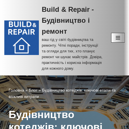
Build & Repair -
Перейти
Будівництво і
до
вмісту
ремонт
ваш гід у світі будівництва та
ремонту. Чіткі поради, інструкції
та огляди для тих, хто планує
ремонт чи шукає майстрів. Довіра,
практичність і корисна інформація
для кожного дому.
Головна
»
Блог
»
Будівництво котеджів: ключові етапи та
важливі витрати
Будівництво
котеджів: ключові