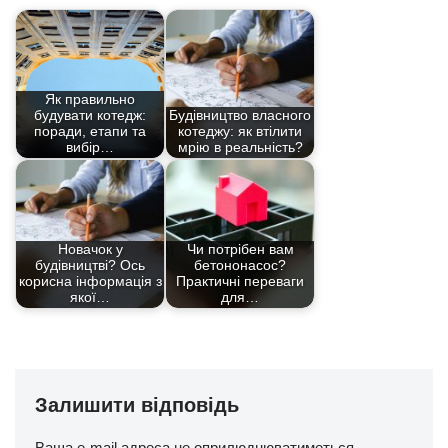
Як правильно
будувати котедж:
Будівництво власного
поради, етапи та
котеджу: як втілити
вибір…
мрію в реальність?
Новачок у
Чи потрібен вам
будівництві? Ось
бетононасос?
корисна інформація з
Практичні переваги
якої…
для…
Залишити відповідь
Ваша e-mail адреса не оприлюднюватиметься.