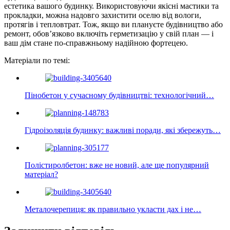
естетика вашого будинку. Використовуючи якісні мастики та
прокладки, можна надовго захистити оселю від вологи,
протягів і тепловтрат. Тож, якщо ви плануєте будівництво або
ремонт, обов’язково включіть герметизацію у свій план — і
ваш дім стане по-справжньому надійною фортецею.
Матеріали по темі:
Пінобетон у сучасному будівництві: технологічний…
Гідроізоляція будинку: важливі поради, які збережуть…
Полістиролбетон: вже не новий, але ще популярний
матеріал?
Металочерепиця: як правильно укласти дах і не…