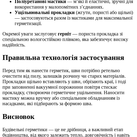
Поліуретанові мастики
— м’які й еластичні, зручні для
використання у малопомітних з’єднаннях.
Ущільнювальні прокладки
(жгути, пористі або щільні)
— застосовуються разом із мастиками для максимальної
герметизації.
Окремої уваги заслуговує
герніт
— пориста прокладка зі
спеціальною вологостійкою плівкою, яка забезпечує високу
надійність.
Правильна технологія застосування
Перед тим як нанести герметик, шви потрібно ретельно
очистити від пилу, залишків розчину чи старих матеріалів.
Прокладки щільно вставляють у шви, обрізають краї, і тоді
при заповненні вакуумної порожнини повітря стискає
прокладку, створюючи герметичне ущільнення. Наносити
мастику можна вручну або спеціальним обладнанням із
насадками, які підбирають за формою шва.
Висновок
Будівельні герметики — це не дрібниця, а важливий етап
будівництва, від якого залежить тепло, довговічність і навіть