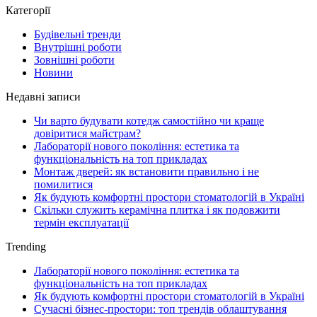
Категорії
Будівельні тренди
Внутрішні роботи
Зовнішні роботи
Новини
Недавні записи
Чи варто будувати котедж самостійно чи краще
довіритися майстрам?
Лабораторії нового покоління: естетика та
функціональність на топ прикладах
Монтаж дверей: як встановити правильно і не
помилитися
Як будують комфортні простори стоматологій в Україні
Скільки служить керамічна плитка і як подовжити
термін експлуатації
Trending
Лабораторії нового покоління: естетика та
функціональність на топ прикладах
Як будують комфортні простори стоматологій в Україні
Сучасні бізнес-простори: топ трендів облаштування