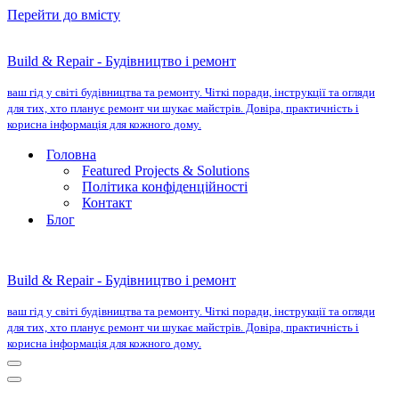
Перейти до вмісту
Build & Repair - Будівництво і ремонт
ваш гід у світі будівництва та ремонту. Чіткі поради, інструкції та огляди
для тих, хто планує ремонт чи шукає майстрів. Довіра, практичність і
корисна інформація для кожного дому.
Головна
Featured Projects & Solutions
Політика конфіденційності
Контакт
Блог
Build & Repair - Будівництво і ремонт
ваш гід у світі будівництва та ремонту. Чіткі поради, інструкції та огляди
для тих, хто планує ремонт чи шукає майстрів. Довіра, практичність і
корисна інформація для кожного дому.
Меню
навігації
Меню
навігації