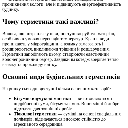
проникнення вологи, але й підвищують енергоефективність
будинку.
Чому герметики такі важливі?
Волога, що потрапляє у шви, поступово руйнує матеріал,
особливо в умовах перепадів температур. Краплі води
проникають у мікротріщини, а взимку замерзають і
розширюються, викликаючи тріщини й розшарування.
Герметики запобігають цьому, створюючи еластичний
водонепроникний бар’єр. Завдяки їм котедж зберігає тепло
взимку та прохолоду влітку.
Основні види будівельних герметиків
На ринку сьогодні доступні кілька основних категорій:
Бітумно-каучукові мастики
— виготовляються з
подрібненої гуми, бітуму та смол. Вони міцні й добре
підходять для зовнішніх робіт.
Тіоколові герметики
— суміші на основі спеціальних
полімерів, відзначаються високою стійкістю до
агресивного середовища.